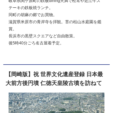
岐阜県関ケ原町の鉃板dining天満で松茸や近江牛ス
テーキの鉄板焼ランチ。
同町の胡麻の郷でお買物。
滋賀県米原市の青岸寺を拝観。苔の枯山水庭園を鑑
賞。
長浜市の黒壁スクエアなど自由散策。
後5時40分ごろ名古屋着予定。
【岡崎版】祝 世界文化遺産登録 日本最
大前方後円墳 仁徳天皇陵古墳を訪ねて