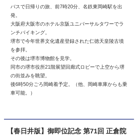
バスで日帰りの旅、前7時20分、名鉄東岡崎駅を出
発。
大阪府大阪市のホテル京阪ユニバーサルタワーでラ
ンチバイキング。
堺市で今年世界文化遺産登録された仁徳天皇陵古墳
を参拝。
その後は堺市博物館を見学。
同市の堺市役所21階展望回廊式ロビーで上空から堺
の街並みを眺望。
後6時50分ごろ岡崎着予定。（他、岡崎車庫からも乗
車可能。）
【春日井版】御即位記念 第71回 正倉院