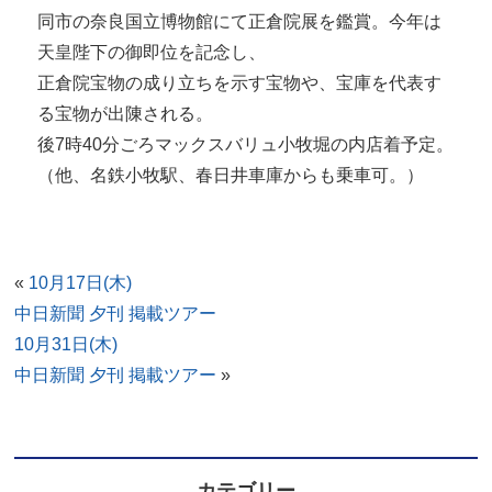
同市の奈良国立博物館にて正倉院展を鑑賞。今年は
天皇陛下の御即位を記念し、
正倉院宝物の成り立ちを示す宝物や、宝庫を代表す
る宝物が出陳される。
後7時40分ごろマックスバリュ小牧堀の内店着予定。
（他、名鉄小牧駅、春日井車庫からも乗車可。）
«
10月17日(木)
中日新聞 夕刊 掲載ツアー
10月31日(木)
中日新聞 夕刊 掲載ツアー
»
カテゴリー