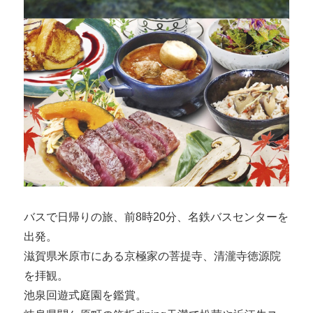
バスで日帰りの旅、前8時20分、名鉄バスセンターを
出発。
滋賀県米原市にある京極家の菩提寺、清瀧寺徳源院
を拝観。
池泉回遊式庭園を鑑賞。