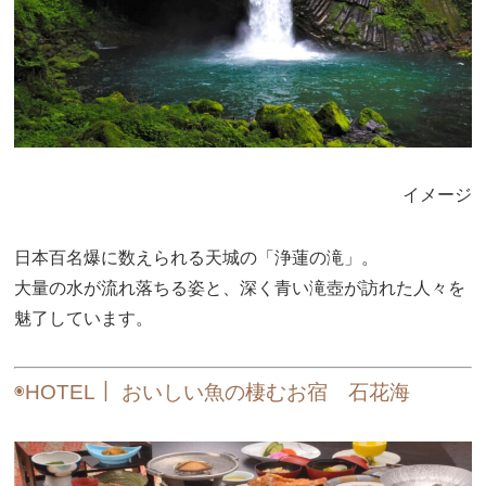
イメージ
日本百名爆に数えられる天城の「浄蓮の滝」。
大量の水が流れ落ちる姿と、深く青い滝壺が訪れた人々を
魅了しています。
◉HOTEL｜ おいしい魚の棲むお宿 石花海