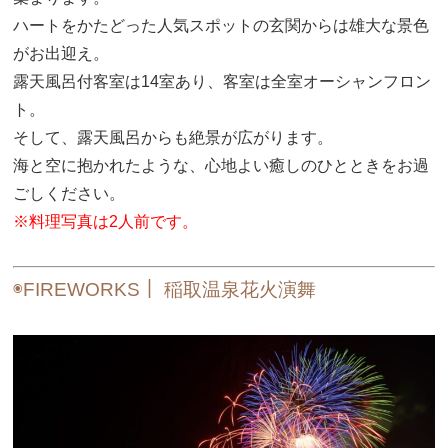
ハートをかたどった人気スポットの玄関からは雄大な景色
がお出迎え。
露天風呂付客室は14室あり、客室は全室オーシャンフロン
ト。
そして、露天風呂からも絶景が広がります。
海と空に抱かれたような、心地よい癒しのひとときをお過
ごしください。
※料理写真は2人前です。
◉FIREWORKS｜ 稲取温泉花火演舞