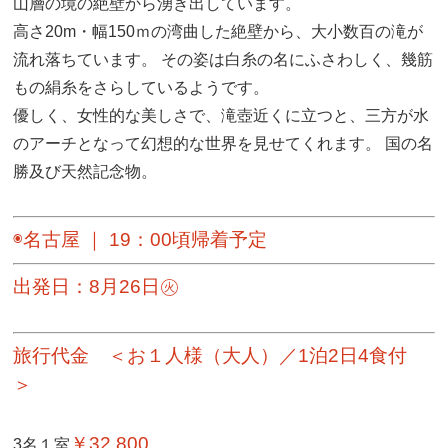
山層の境の絶壁から湧き出しています。
高さ20m・幅150ｍの湾曲した絶壁から、大小数百の滝が
流れ落ちています。 その姿は白糸の名にふさわしく、幾筋
もの絹糸をさらしているようです。
優しく、女性的な美しさで、滝壺近くに立つと、三方が水
のアーチとなって幻想的な世界を見せてくれます。 国の名
勝及び天然記念物。
◉
名古屋 ｜ 19：00頃帰着予定
出発日：
8月26日㊋
旅行代金 ＜お１人様（大人）／1泊2日4食付
＞
￥32,800
3名１室