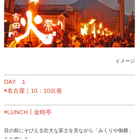
イメージ
DAY 1
◉名古屋｜10：10出発
◉LUNCH｜金時亭
目の前にそびえる壮大な富士を見ながら「みくりや御膳」