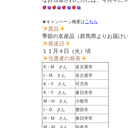
★キャンペーン概要は
こちら
賞品
季節の名産品（群馬県よりお届け
発送日
１１月４日（火）頃
当選者の発表
K・M さん
名古屋市
I・M さん
名古屋市
K・Y さん
可児市
K・Y さん
春日井市
M・H さん
小牧市
I・O さん
豊田市
H・M さん
春日井市
M・M さん
知多市