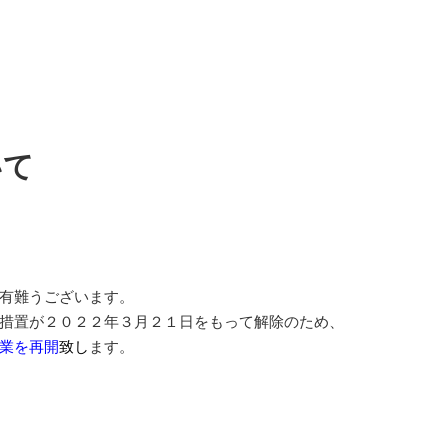
いて
有難うございます。
措置が２０２２年３月２１日をもって解除のため、
業を再開
致し
ます。