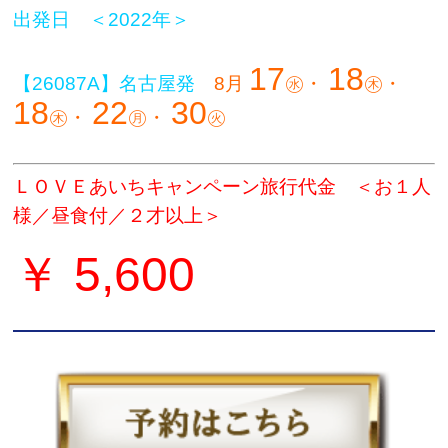
出発日 ＜2022年＞
17
18
【26087A】名古屋発
8月
㊌・
㊍
・
18
22
30
㊍
・
㊊
・
㊋
ＬＯＶＥあいちキャンペーン旅行代金 ＜お１人
様／昼食付／２才以上＞
￥ 5,600