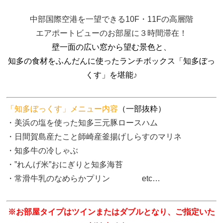
中部国際空港を一望できる10F・11Fの高層階
エアポートビューのお部屋に３時間滞在！
壁一面の広い窓から望む景色と、
知多の食材をふんだんに使ったランチボックス「知多ぼっ
くす」
を堪能
♪
「知多ぼっくす」メニュー内容
（一部抜粋）
・美浜の塩を使った知多三元豚ロースハム
・日間賀島産たこと師崎産釜揚げしらすのマリネ
・知多牛の冷しゃぶ
・”れんげ米”おにぎりと知多海苔
・常滑牛乳のなめらかプリン etc…
※お部屋タイプはツインまたはダブルとなり、ご指定いた