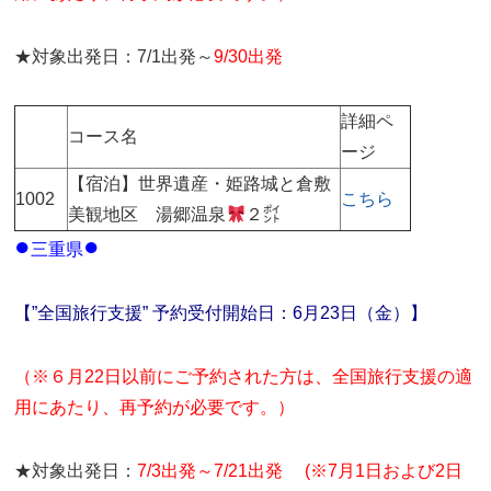
★対象出発日：7/1出発～
9/30出発
詳細ペ
コース名
ージ
【宿泊】世界遺産・姫路城と倉敷
1002
こちら
美観地区 湯郷温泉
２㌽
●
●
三重県
【”全国旅行支援” 予約受付開始日：6月23日（金）】
（※６月22日以前にご予約された方は、全国旅行支援の適
用にあたり、再予約が必要です。）
★対象出発日：
7/3出発～7/21出発 (※7月1日および2日