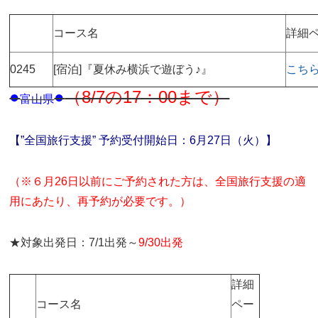
コース名
詳細
0245
[宿泊]『夏休み横浜で遊ぼう♪』
こち
●
●
（8/7の17：00まで）
富山県
【”全国旅行支援” 予約受付開始日：6月27日（火）】
（※６月26日以前にご予約された方は、全国旅行支援の適
用にあたり、再予約が必要です。）
★対象出発日：7/1出発～
9/30出発
詳細
コース名
ペー