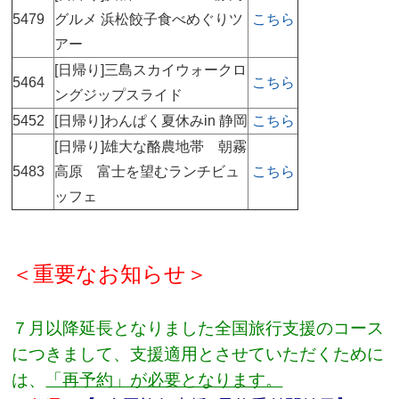
5479
グルメ 浜松餃子食べめぐりツ
こちら
アー
[日帰り]三島スカイウォークロ
5464
こちら
ングジップスライド
5452
[日帰り]わんぱく夏休みin 静岡
こちら
[日帰り]雄大な酪農地帯 朝霧
5483
高原 富士を望むランチビュ
こちら
ッフェ
＜重要なお知らせ＞
７月以降延長となりました全国旅行支援のコース
につきまして、支援適用とさせていただくために
は、
「再予約」が必要となります。