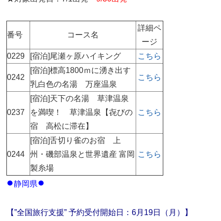
詳細ペ
番号
コース名
ージ
0229
[宿泊]尾瀬ヶ原ハイキング
こちら
[宿泊]標高1800ｍに湧き出す
0242
こちら
乳白色の名湯 万座温泉
[宿泊]天下の名湯 草津温泉
0237
を満喫！ 草津温泉【㐂びの
こちら
宿 高松に滞在】
[宿泊]舌切り雀のお宿 上
0244
州・磯部温泉と世界遺産 富岡
こちら
製糸場
●
●
静岡県
【”全国旅行支援” 予約受付開始日：6月19日（月）】