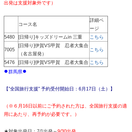
出発は支援対象外です）
詳細ペ
コース名
ージ
5480
[日帰り]キッズドリームin 三重
こちら
[日帰り]伊賀VS甲賀 忍者大集合
7005
こちら
（名古屋発）
5476
[日帰り]伊賀VS甲賀 忍者大集合
こちら
●
●
群馬県
【”全国旅行支援” 予約受付開始日：6月17日（土）】
（※６月16日以前にご予約された方は、全国旅行支援の適
用にあたり、再予約が必要です。）
★対象出発日：7/1出発～
9/30出発