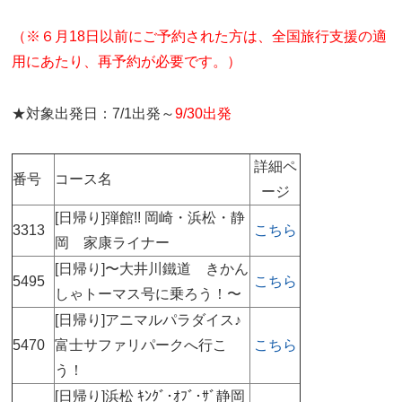
（※６月18日以前にご予約された方は、全国旅行支援の適
用にあたり、再予約が必要です。）
★対象出発日：7/1出発～
9/30出発
詳細ペ
番号
コース名
ージ
[日帰り]弾館!! 岡崎・浜松・静
3313
こちら
岡 家康ライナー
[日帰り]〜大井川鐵道 きかん
5495
こちら
しゃトーマス号に乗ろう！〜
[日帰り]アニマルパラダイス♪
5470
富士サファリパークへ行こ
こちら
う！
[日帰り]浜松 ｷﾝｸﾞ･ｵﾌﾞ･ｻﾞ静岡