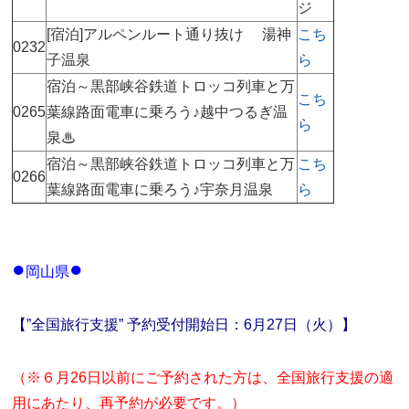
ジ
[宿泊]アルペンルート通り抜け 湯神
こち
0232
子温泉
ら
宿泊～黒部峡谷鉄道トロッコ列車と万
こち
0265
葉線路面電車に乗ろう♪越中つるぎ温
ら
泉♨
宿泊～黒部峡谷鉄道トロッコ列車と万
こち
0266
葉線路面電車に乗ろう♪宇奈月温泉
ら
●
●
岡山県
【”全国旅行支援” 予約受付開始日：6月27日（火）】
（※６月26日以前にご予約された方は、全国旅行支援の適
用にあたり、再予約が必要です。）