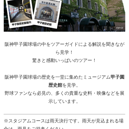
阪神
甲子園
球場の中を
ツアー
ガイドによる解説を聞きなが
ら見学！
驚きと感動いっぱいの
ツアー
！
阪神
甲子園
球場の
歴史
を一堂に集めたミュージアム
甲子園
歴史館
を見学。
野球ファンなら必見の、多くの貴重な史料・映像などを展
示しています。
※スタジアムコースは雨天決行です。雨天が見込まれる場
合は、雨具をご持参ください。