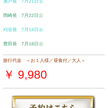
瀬戸発 7月21日㊎
岡崎発 7月22日㊏
刈谷発 7月14日㊎
豊田発 7月18日㊋
旅行代金 ＜お１人様／昼食付／大人＞
￥ 9,980