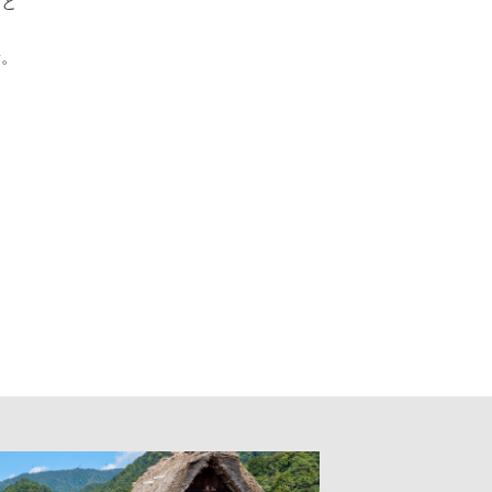
ひと
せ。