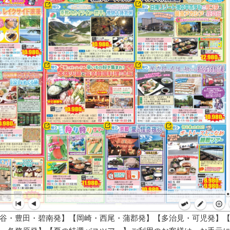
谷・豊田・碧南発】【岡崎・西尾・蒲郡発】【多治見・可児発】