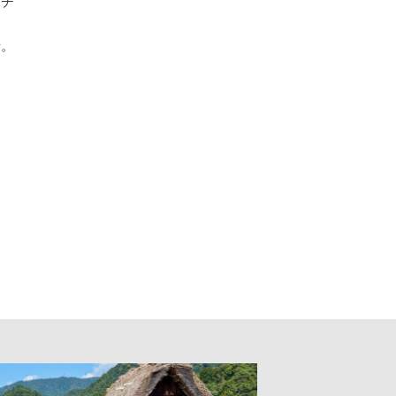
にチ
せ。