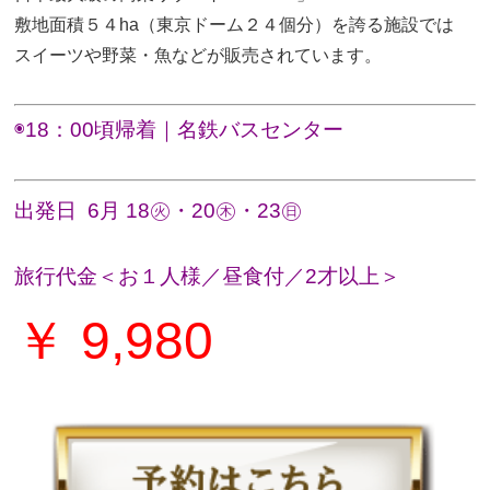
敷地面積５４ha（東京ドーム２４個分）を誇る施設では
スイーツや野菜・魚などが販売されています。
◉18
：00
頃帰着｜名鉄バスセンター
出発日
6
月 18㊋・20㊍・23㊐
旅行代金＜お１人様／昼食付／2才以上＞
￥ 9,980