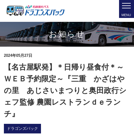
MENU
お知らせ
2024年05月27日
【名古屋駅発】＊日帰り昼食付＊～
ＷＥＢ予約限定～『三重 かざはや
の里 あじさいまつりと奥田政行シ
ェフ監修 農園レストランｄｅラン
チ』
ドラゴンズパック