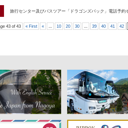
旅行センター及びバスツアー「ドラゴンズパック」電話予約
ge 43 of 43
« First
«
...
10
20
30
...
39
40
41
42