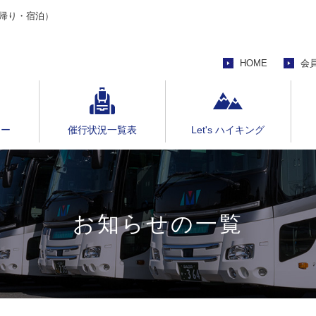
帰り・宿泊）
HOME
会
アー
催行状況一覧表
Let's ハイキング
お知らせの一覧