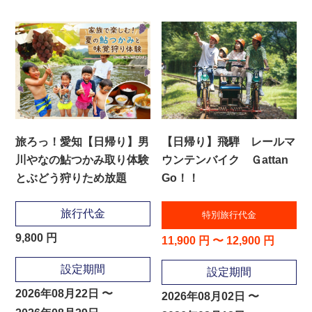
旅ろっ！愛知【日帰り】男
【日帰り】飛騨 レールマ
川やなの鮎つかみ取り体験
ウンテンバイク Ｇattan
とぶどう狩りため放題
Go！！
旅行代金
特別旅行代金
9,800 円
11,900 円 〜 12,900 円
設定期間
設定期間
2026年08月22日 〜
2026年08月02日 〜