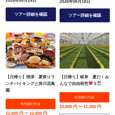
2026年08月29日
2026年08月18日
ツアー詳細を確認
ツアー詳細を確認
【日帰り】焼津 夏祭りラ
【日帰り】岐阜 夏だ！み
ンチバイキングと掛川花鳥
んなで自由研究
３㌽
園
特別旅行代金
特別旅行代金
10,800 円 〜 11,300 円
11,900 円 〜 12,900 円